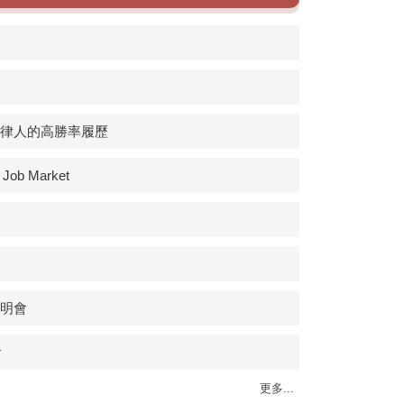
域法律人的高勝率履歷
s Job Market
說明會
會
更多...