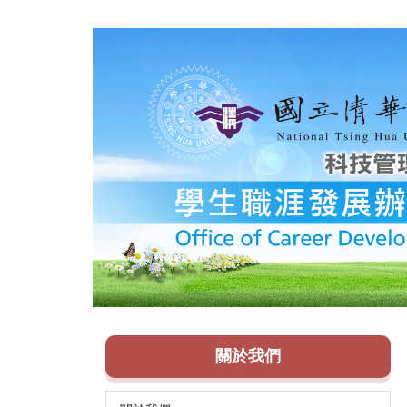
跳
到
主
要
內
容
區
關於我們