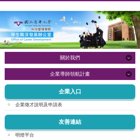
跳
到
主
要
內
容
區
關於我們
關於我們
企業導師領航計畫
企業導師領航計畫
關於我們
企業入口
企業徵才說明及申請表
計畫說明及導師介紹
成果手冊
友善連結
出國交換補助獎學金
明燈平台